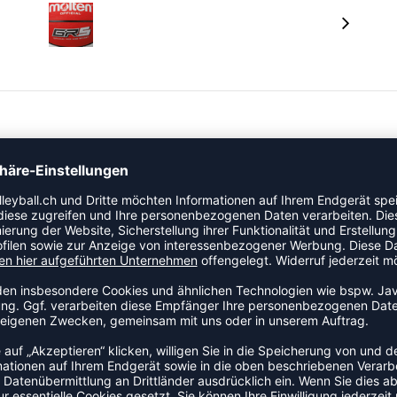
der Kategorie Basketball an den Start. Dieses Modell ist
m Vereins- und Trainingsalltag seinen festen Platz hat.