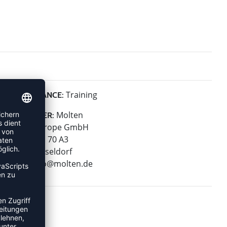
Training
PERFORMANCE:
Molten
HERSTELLER:
Molten Europe GmbH
Wiesenstr. 70 A3
40549 Düsseldorf
E-Mail:
info@molten.de