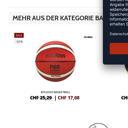
MEHR AUS DER KATEGORIE BASKETBÄ
SALE
NEW
-32%
-10%
B7G2000 BASKETBALL
CHF 25,29
|
CHF
17,08
CH