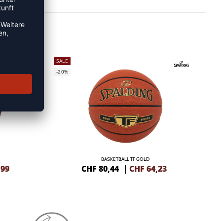
SALE
-20%
BASKETBALL TF GOLD
,99
CHF 80,44
|
CHF
64,23