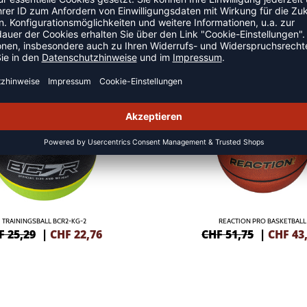
LLE
NEW
-15%
TRAININGSBALL BCR2-KG-2
REACTION PRO BASKETBALL
F 25,29
|
CHF
22,76
CHF 51,75
|
CHF
43