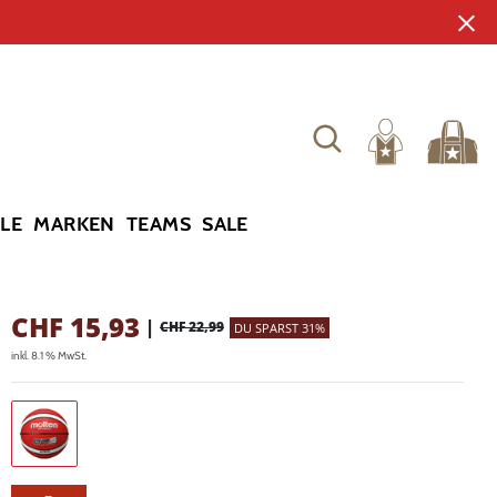
YLE
MARKEN
TEAMS
SALE
CHF
15,93
|
CHF 22,99
DU SPARST 31%
inkl. 8.1 % MwSt.