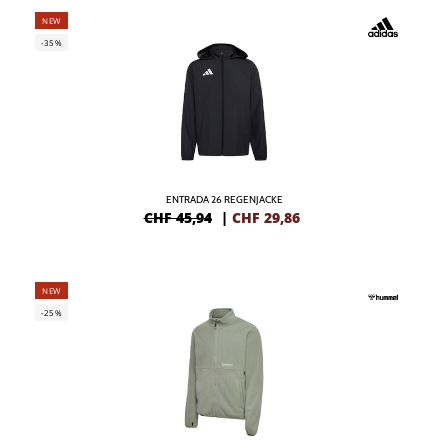
NEW
-35%
ENTRADA 26 REGENJACKE
CHF 45,94
|
CHF
29,86
NEW
-25%