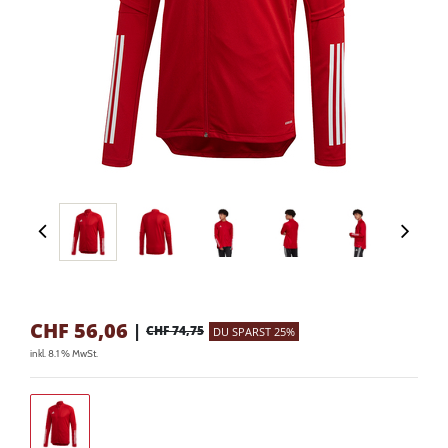
CHF
56,06
|
CHF 74,75
DU SPARST 25%
inkl. 8.1 % MwSt.