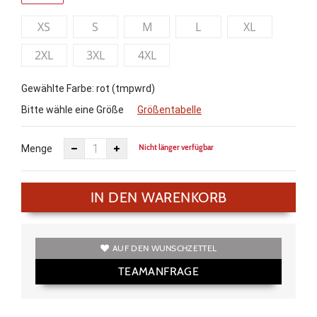
XS
S
M
L
XL
2XL
3XL
4XL
Gewählte Farbe: rot (tmpwrd)
Bitte wähle eine Größe
Größentabelle
Nicht länger verfügbar
Menge
IN DEN WARENKORB
AUF DEN WUNSCHZETTEL
TEAMANFRAGE