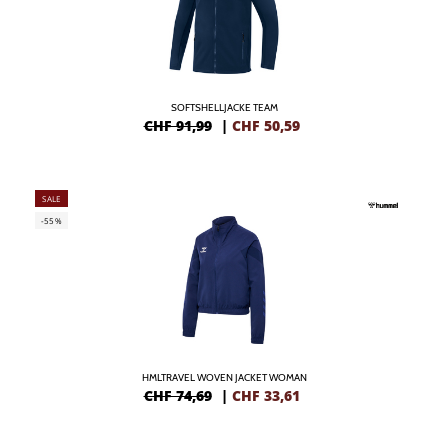
SOFTSHELLJACKE TEAM
CHF 91,99
|
CHF
50,59
SALE
-55%
HMLTRAVEL WOVEN JACKET WOMAN
CHF 74,69
|
CHF
33,61