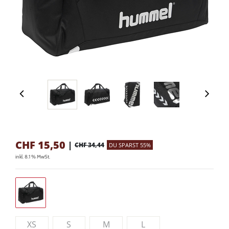
CHF
15,50
|
CHF 34,44
DU SPARST 55%
inkl. 8.1 % MwSt.
XS
S
M
L