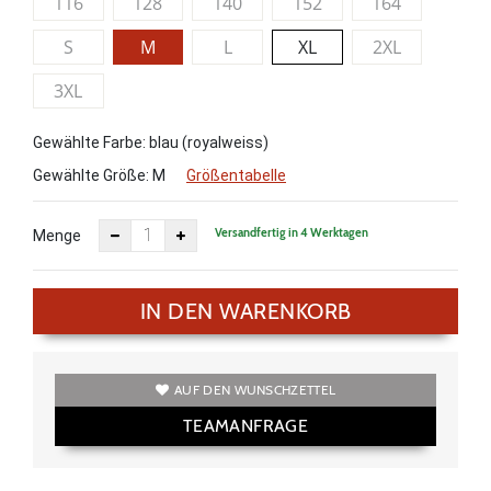
116
128
140
152
164
S
M
L
XL
2XL
3XL
Gewählte Farbe: blau (royalweiss)
Gewählte Größe:
M
Größentabelle
Versandfertig in 4 Werktagen
Menge
IN DEN WARENKORB
AUF DEN WUNSCHZETTEL
TEAMANFRAGE