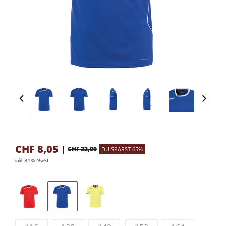
CHF
8,05
|
CHF 22,99
DU SPARST 65%
inkl. 8.1 % MwSt.