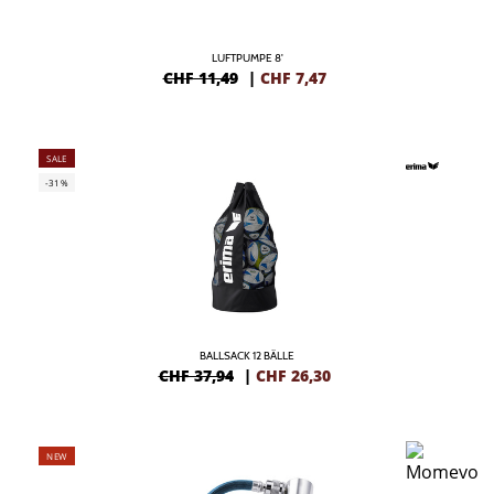
LUFTPUMPE 8'
CHF 11,49
|
CHF
7,47
SALE
-31%
BALLSACK 12 BÄLLE
CHF 37,94
|
CHF
26,30
NEW