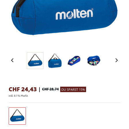
CHF
24,43
|
CHF 28,74
DU SPARST 15%
inkl. 8.1 % MwSt.