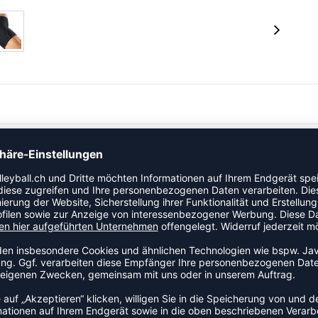
ge • Unterstützung bei Muskelzerrungen und
Linderung von Entzündungen und Schmerzen,
ion und Erhalt der therapeutischen Wärme
rial: 100% latexfreies Neopren (CR)