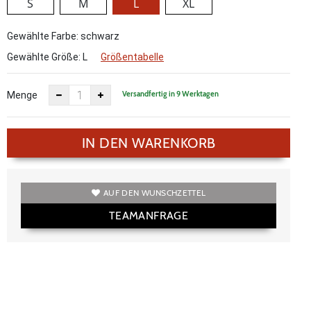
S
M
L
XL
Gewählte Farbe: schwarz
Gewählte Größe:
L
Größentabelle
Versandfertig in 9 Werktagen
Menge
IN DEN WARENKORB
AUF DEN WUNSCHZETTEL
TEAMANFRAGE