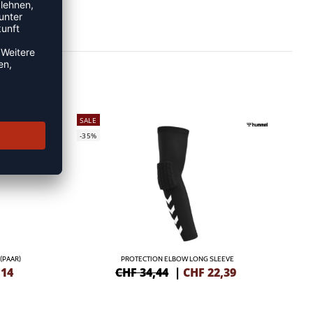
SALE
-35%
(PAAR)
PROTECTION ELBOW LONG SLEEVE
,14
CHF 34,44
|
CHF
22,39