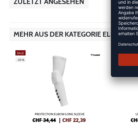
ZULETZT ANGESEHEN
MEHR AUS DER KATEGORIE ELLENBO
SALE
SALE
-35%
-30%
PROTECTION ELBOW LONG SLEEVE
U
CHF 34,44
|
CHF
22,39
CH