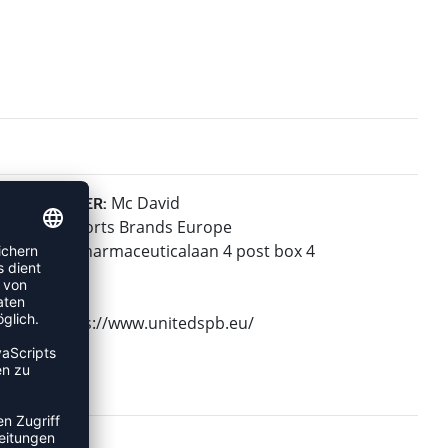
Mc David
HERSTELLER:
United Sports Brands Europe
Janssen-Pharmaceuticalaan 4 post box 4
2440 Geel
Belgium
Web: https://www.unitedspb.eu/