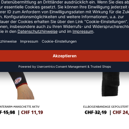
GENSCHONER
SALE
-25%
NTERARM-MANSCHETTE AKTIV
ELLBOGENBANDAGE GEPOLSTERT 
F 15,98
|
CHF
11,19
CHF 32,19
|
CHF
24