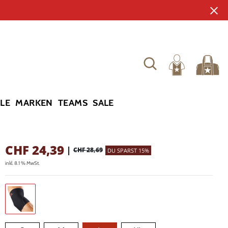
YLE
MARKEN
TEAMS
SALE
CHF
24,39
|
CHF 28,69
DU SPARST 15%
inkl. 8.1 % MwSt.