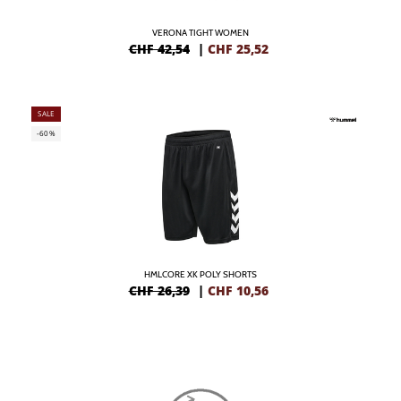
VERONA TIGHT WOMEN
CHF 42,54
|
CHF
25,52
SALE
-60%
HMLCORE XK POLY SHORTS
CHF 26,39
|
CHF
10,56