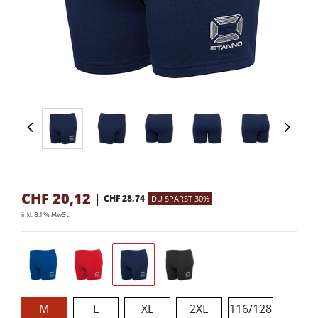
CHF
20,12
|
CHF 28,74
DU SPARST 30%
inkl. 8.1 % MwSt.
M
L
XL
2XL
116/128