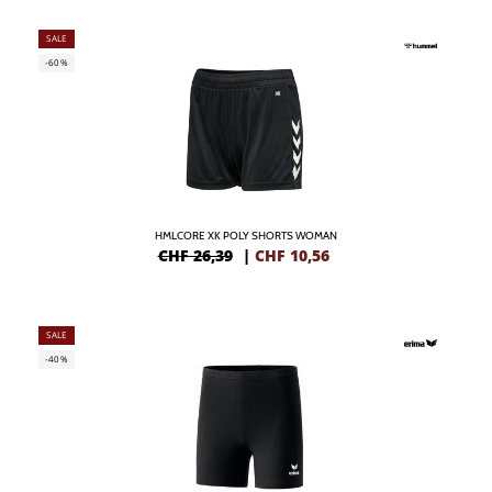
SALE
-60%
HMLCORE XK POLY SHORTS WOMAN
CHF 26,39
|
CHF
10,56
SALE
-40%