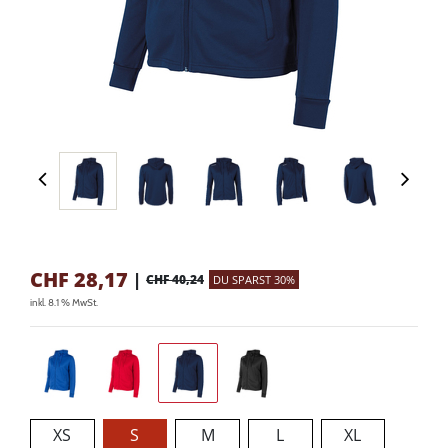
CHF
28,17
|
CHF 40,24
DU SPARST 30%
inkl. 8.1 % MwSt.
XS
S
M
L
XL