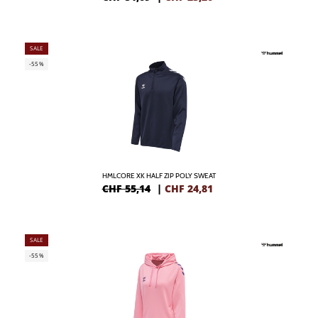
SALE
-55%
HMLCORE XK HALF ZIP POLY SWEAT
CHF 55,14
|
CHF
24,81
SALE
-55%