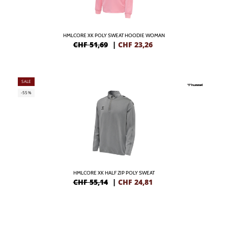
HMLCORE XK POLY SWEAT HOODIE WOMAN
CHF 51,69
|
CHF
23,26
SALE
-55%
HMLCORE XK HALF ZIP POLY SWEAT
CHF 55,14
|
CHF
24,81