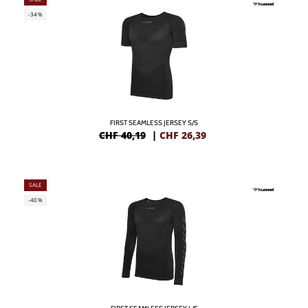
-34%
FIRST SEAMLESS JERSEY S/S
CHF 40,19
|
CHF
26,39
SALE
-40%