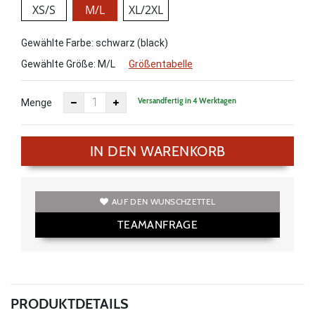
XS/S
M/L
XL/2XL
Gewählte Farbe: schwarz (black)
Gewählte Größe:
M/L
Größentabelle
Versandfertig in 4 Werktagen
Menge
IN DEN WARENKORB
AUF DEN WUNSCHZETTEL
TEAMANFRAGE
PRODUKTDETAILS