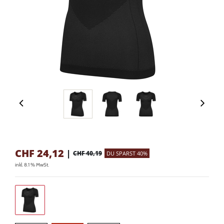
CHF
24,12
|
CHF 40,19
DU SPARST 40%
inkl. 8.1 % MwSt.