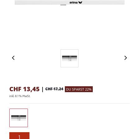
CHF
13,45
|
CHF 17,24
DU SPARST 22%
inkl. 8.1 % MwSt.
1