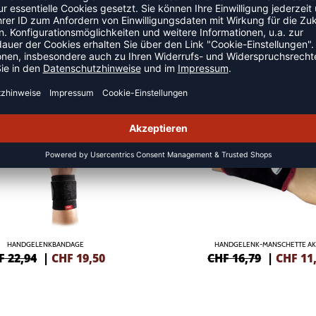
NDAGEN
SALE
-30%
HANDGELENKBANDAGE
HANDGELENK-MANSCHETTE AK
F 22,94
|
CHF
19,50
CHF 16,79
|
CHF
11