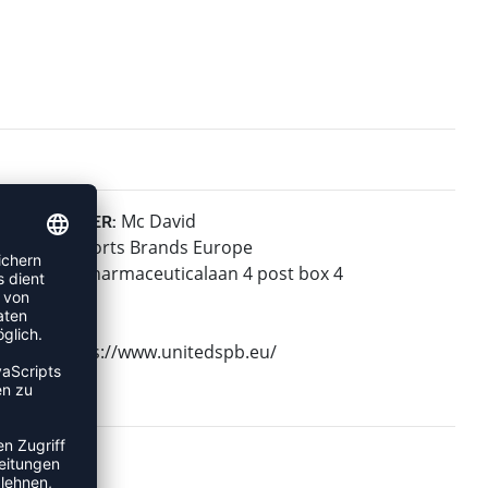
Mc David
HERSTELLER:
United Sports Brands Europe
Janssen-Pharmaceuticalaan 4 post box 4
2440 Geel
Belgium
Web: https://www.unitedspb.eu/