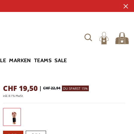
YLE
MARKEN
TEAMS
SALE
CHF
19,50
|
CHF 22,94
DU SPARST 15%
inkl. 8.1 % MwSt.