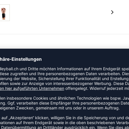
andgelenkbandage
rung von Schmerzen • Atmungsaktive 2-Wege elastische
terial: 65% Polyester / 25% Gummi 10% Nylon