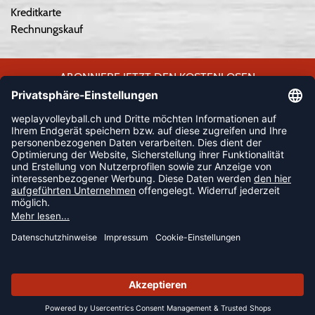
Kreditkarte
Rechnungskauf
ABONNIERE JETZT DEN KOSTENLOSEN
WEPLAYVOLLEYBALL-NEWSLETTER UND VERPASSE KEINE
NEUIGKEIT ODER AKTION MEHR.
JETZT ANMELDEN
FOLLOW US
© 2026 Ballsportdirekt.de GmbH und Co. KG
SUMMER SALE: SPARE BIS ZU 65%