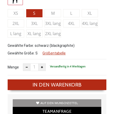
XS
S
M
L
XL
2XL
3XL
3XL lang
4XL
4XL lang
L lang
XL lang
2XL lang
Gewählte Farbe: schwarz (blackgraphite)
Gewählte Größe:
S
Größentabelle
Versandfertig in 4 Werktagen
Menge
IN DEN WARENKORB
AUF DEN WUNSCHZETTEL
TEAMANFRAGE