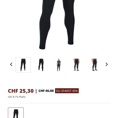
CHF
25,30
|
CHF 46,00
DU SPARST 45%
inkl. 8.1 % MwSt.