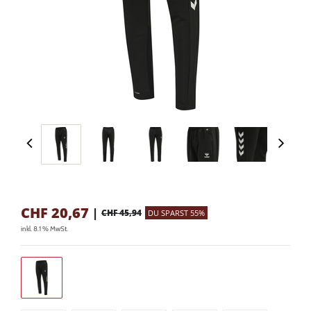
CHF
20,67
|
CHF 45,94
DU SPARST 55%
inkl. 8.1 % MwSt.