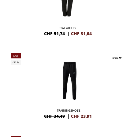
SWEATHOSE
CHF 51,74
|
CHF
31,04
SALE
-31%
TRAININGSHOSE
CHF 34,49
|
CHF
23,91