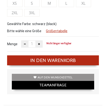
XS
S
M
L
XL
2XL
3XL
Gewählte Farbe: schwarz (black)
Bitte wähle eine Größe
Größentabelle
Nicht länger verfügbar
Menge
IN DEN WARENKORB
AUF DEN WUNSCHZETTEL
TEAMANFRAGE