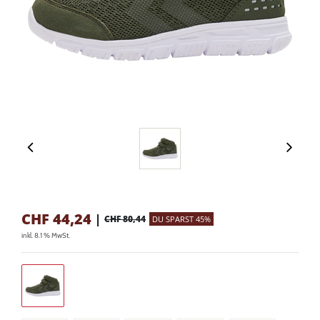
CHF
44,24
|
CHF 80,44
DU SPARST 45%
inkl. 8.1 % MwSt.