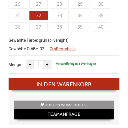
26
27
28
29
30
31
32
33
34
35
36
37
38
39
40
Gewählte Farbe: grün (olivenight)
Gewählte Größe:
32
Größentabelle
Versandfertig in 4 Werktagen
Menge
IN DEN WARENKORB
AUF DEN WUNSCHZETTEL
TEAMANFRAGE