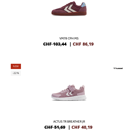
VM78 CPH MS
CHF 103,44
|
CHF
86,19
NEW
-22%
ACTUS TR BREATHER JR
CHF 51,69
|
CHF
40,19