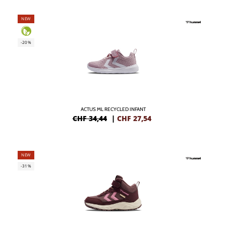
NEW
-20%
ACTUS ML RECYCLED INFANT
CHF 34,44
|
CHF
27,54
NEW
-31%