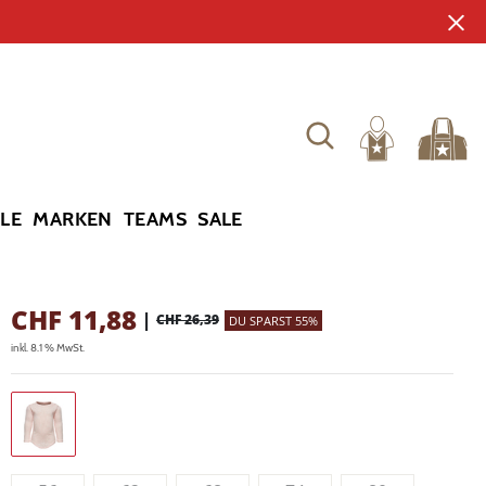
YLE
MARKEN
TEAMS
SALE
CHF
11,88
|
CHF 26,39
DU SPARST 55%
inkl. 8.1 % MwSt.