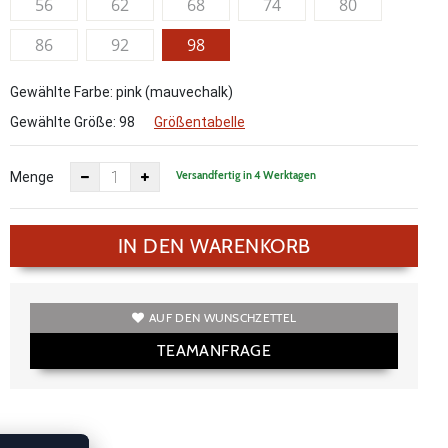
56
62
68
74
80
86
92
98
Gewählte Farbe: pink (mauvechalk)
Gewählte Größe:
98
Größentabelle
Versandfertig in 4 Werktagen
Menge
IN DEN WARENKORB
AUF DEN WUNSCHZETTEL
TEAMANFRAGE