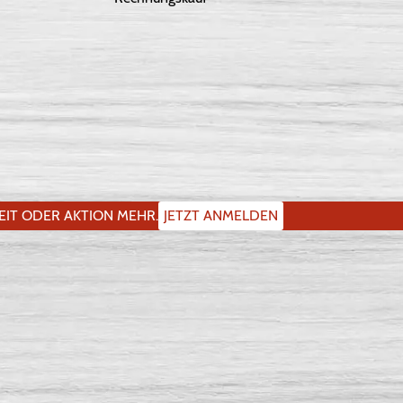
IT ODER AKTION MEHR.
JETZT ANMELDEN