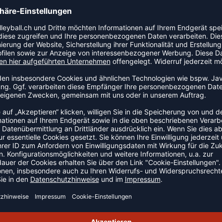
 Artikel der Kategorie Body-Strampler an den Start.
tet Halt und Komfort während Training und Wettkampf. Das
n hummel.