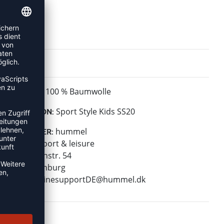
100 % Baumwolle
MATERIAL:
Sport Style Kids SS20
KOLLEKTION:
hummel
HERSTELLER:
hummel sport & leisure
Leverkusenstr. 54
22761 Hamburg
E-Mail:
onlinesupportDE@hummel.dk