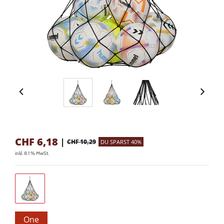
CHF
6,18
|
CHF 10,29
DU SPARST 40%
inkl. 8.1 % MwSt.
One