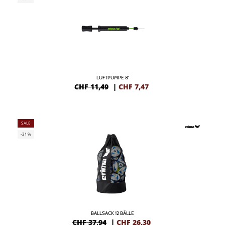
LUFTPUMPE 8'
CHF 11,49
|
CHF
7,47
SALE
-31%
BALLSACK 12 BÄLLE
CHF 37,94
|
CHF
26,30