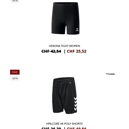
-40%
VERONA TIGHT WOMEN
CHF 42,54
|
CHF
25,52
SALE
-60%
HMLCORE XK POLY SHORTS
CHF 26,39
|
CHF
10,56