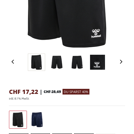
CHF
17,22
|
CHF 28,69
DU SPARST 40%
inkl. 8.1 % MwSt.