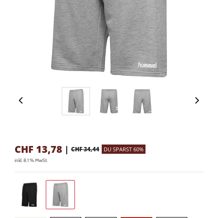
CHF
13,78
|
CHF 34,44
DU SPARST 60%
inkl. 8.1 % MwSt.