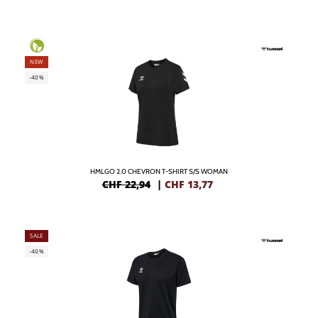
NEW
-40%
HMLGO 2.0 CHEVRON T-SHIRT S/S WOMAN
CHF 22,94
|
CHF
13,77
SALE
-40%