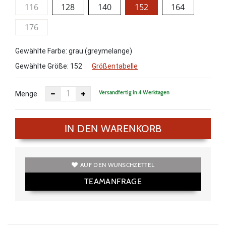
116
128
140
152
164
176
Gewählte Farbe: grau (greymelange)
Gewählte Größe:
152
Größentabelle
Versandfertig in 4 Werktagen
Menge
IN DEN WARENKORB
AUF DEN WUNSCHZETTEL
TEAMANFRAGE