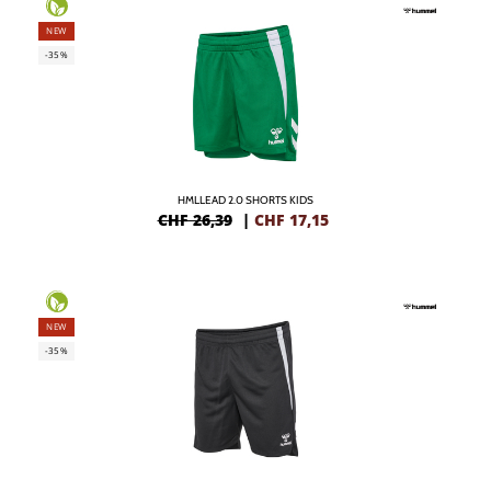
NEW
-35%
HMLLEAD 2.0 SHORTS KIDS
CHF 26,39
|
CHF
17,15
NEW
-35%