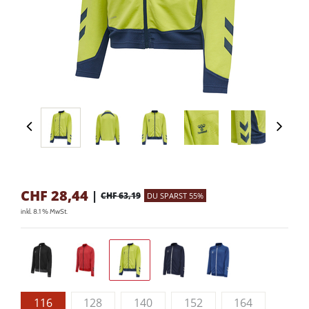
CHF
28,44
|
CHF 63,19
DU SPARST 55%
inkl. 8.1 % MwSt.
116
128
140
152
164