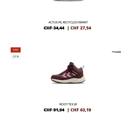
ACTUS ML RECYCLED INFANT
CHF 34,44
|
CHF
27,54
NEW
-31%
ROOT TEX JR
CHF 91,94
|
CHF
63,19