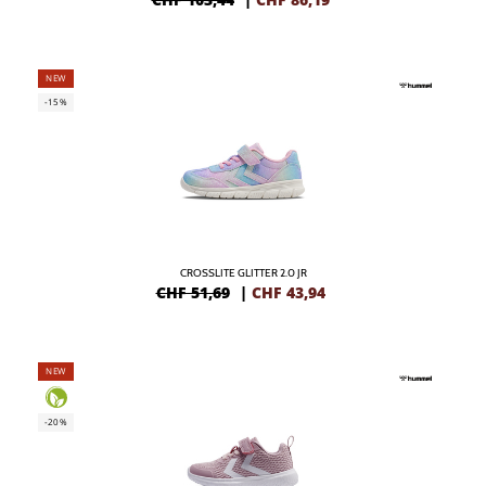
NEW
-15%
CROSSLITE GLITTER 2.0 JR
CHF 51,69
|
CHF
43,94
NEW
-20%