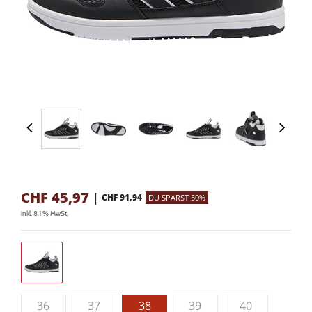
CHF
45,97
|
CHF 91,94
DU SPARST 50%
inkl. 8.1 % MwSt.
36
37
38
39
40