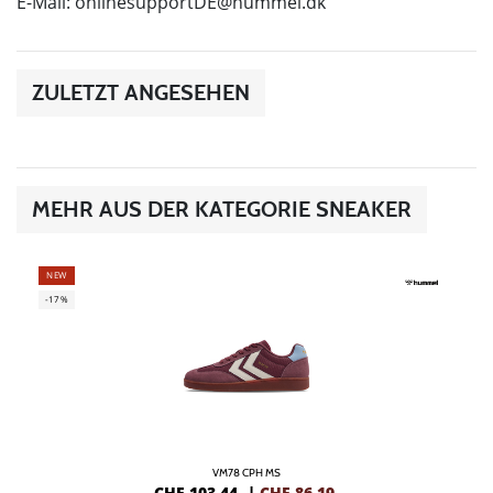
E-Mail:
onlinesupportDE@hummel.dk
ZULETZT ANGESEHEN
MEHR AUS DER KATEGORIE SNEAKER
NEW
-17%
VM78 CPH MS
CHF 103,44
|
CHF
86,19