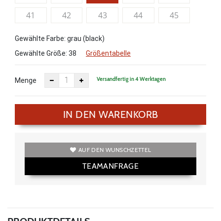
41
42
43
44
45
Gewählte Farbe: grau (black)
Gewählte Größe:
38
Größentabelle
Versandfertig in 4 Werktagen
Menge
IN DEN WARENKORB
AUF DEN WUNSCHZETTEL
TEAMANFRAGE