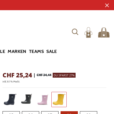
YLE
MARKEN
TEAMS
SALE
CHF
25,24
|
CHF 34,44
DU SPARST 27%
inkl. 8.1 % MwSt.