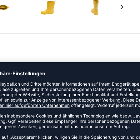
ein und Spaß haben! Der RUBBER BOOT JR ist der
en Ausflügen mitnehmen kannst. Die geformten Sohlen
ittlere Länge bietet ausreichend Schutz für die Knöchel
 zum Anziehen sowie ein kleines Flaggendetail.