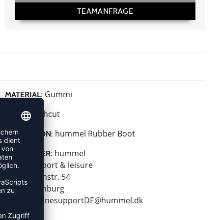
TEAMANFRAGE
Gummi
MATERIAL:
Highcut
HÖHE:
hummel Rubber Boot
KOLLEKTION:
hummel
HERSTELLER:
hummel sport & leisure
Leverkusenstr. 54
22761 Hamburg
E-Mail:
onlinesupportDE@hummel.dk