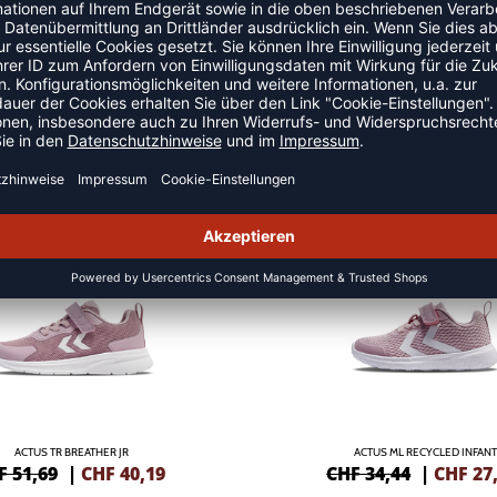
NEW
-20%
ACTUS TR BREATHER JR
ACTUS ML RECYCLED INFANT
F 51,69
|
CHF
40,19
CHF 34,44
|
CHF
27