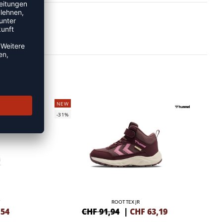
NEW
-31%
ROOT TEX JR
,54
CHF 91,94
|
CHF
63,19