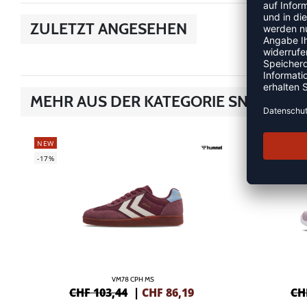
ZULETZT ANGESEHEN
MEHR AUS DER KATEGORIE SNEAKER
NEW
NEW
-17%
-22%
VM78 CPH MS
CHF 103,44
|
CHF
86,19
CH