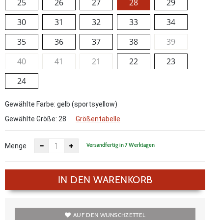
25
26
27
28
29
30
31
32
33
34
35
36
37
38
39
40
41
21
22
23
24
Gewählte Farbe: gelb (sportsyellow)
Gewählte Größe:
28
Größentabelle
Versandfertig in 7 Werktagen
Menge
IN DEN WARENKORB
AUF DEN WUNSCHZETTEL