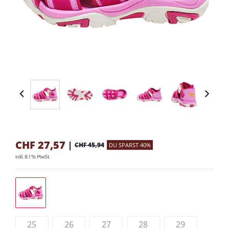
CHF
27,57
|
CHF 45,94
DU SPARST 40%
inkl. 8.1 % MwSt.
25
26
27
28
29