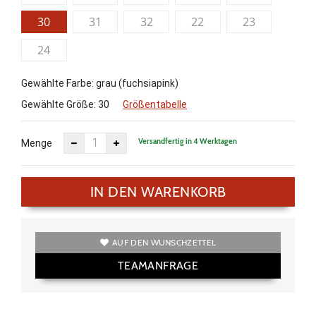
30
31
32
22
23
24
Gewählte Farbe: grau (fuchsiapink)
Gewählte Größe:
30
Größentabelle
Versandfertig in 4 Werktagen
Menge
IN DEN WARENKORB
AUF DEN WUNSCHZETTEL
TEAMANFRAGE