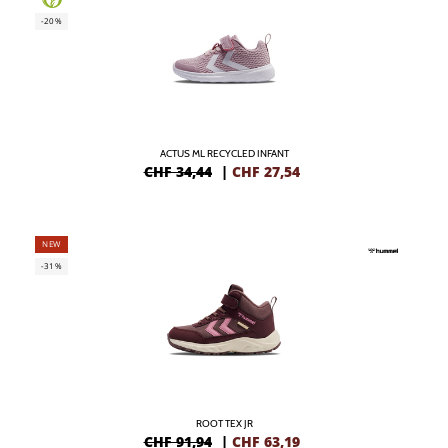
-20%
ACTUS ML RECYCLED INFANT
CHF 34,44
|
CHF
27,54
NEW
-31%
ROOT TEX JR
CHF 91,94
|
CHF
63,19