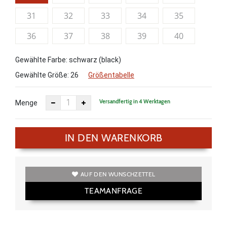
31
32
33
34
35
36
37
38
39
40
Gewählte Farbe: schwarz (black)
Gewählte Größe:
26
Größentabelle
Versandfertig in 4 Werktagen
Menge
IN DEN WARENKORB
AUF DEN WUNSCHZETTEL
TEAMANFRAGE