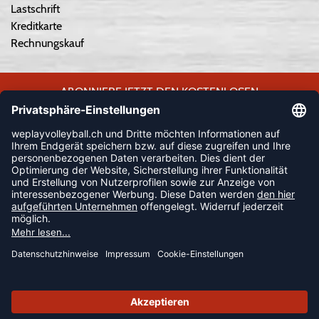
Lastschrift
Kreditkarte
Rechnungskauf
ABONNIERE JETZT DEN KOSTENLOSEN
WEPLAYVOLLEYBALL-NEWSLETTER UND VERPASSE KEINE
NEUIGKEIT ODER AKTION MEHR.
JETZT ANMELDEN
FOLLOW US
© 2026 Ballsportdirekt.de GmbH und Co. KG