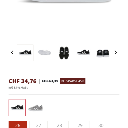
CHF
34,76
|
CHF 63,19
DU SPARST 45%
inkl. 8.1 % MwSt.
26
27
28
29
30