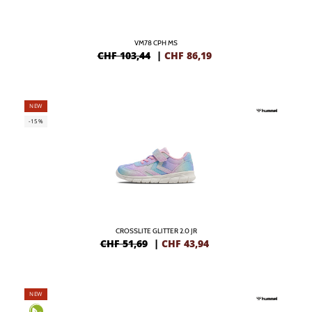
VM78 CPH MS
CHF 103,44
|
CHF
86,19
NEW
-15%
CROSSLITE GLITTER 2.0 JR
CHF 51,69
|
CHF
43,94
NEW