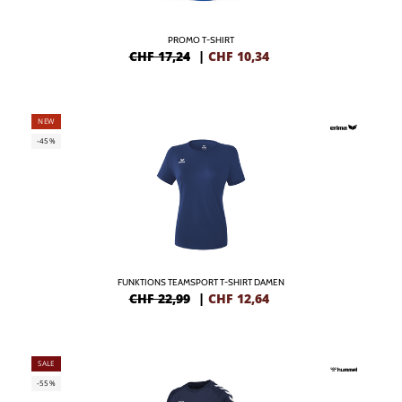
PROMO T-SHIRT
CHF 17,24
|
CHF
10,34
NEW
-45%
FUNKTIONS TEAMSPORT T-SHIRT DAMEN
CHF 22,99
|
CHF
12,64
SALE
-55%