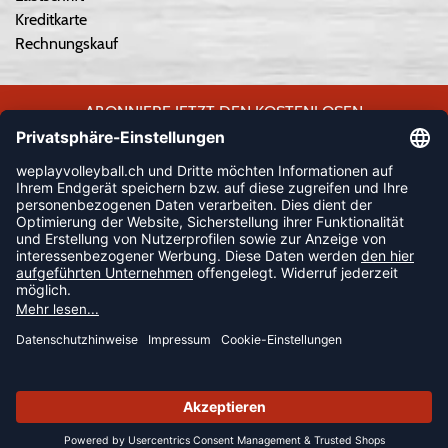
Kreditkarte
Rechnungskauf
ABONNIERE JETZT DEN KOSTENLOSEN
WEPLAYVOLLEYBALL-NEWSLETTER UND VERPASSE KEINE
NEUIGKEIT ODER AKTION MEHR.
JETZT ANMELDEN
FOLLOW US
© 2026 Ballsportdirekt.de GmbH und Co. KG
SUMMER SALE: SPARE BIS ZU 65%