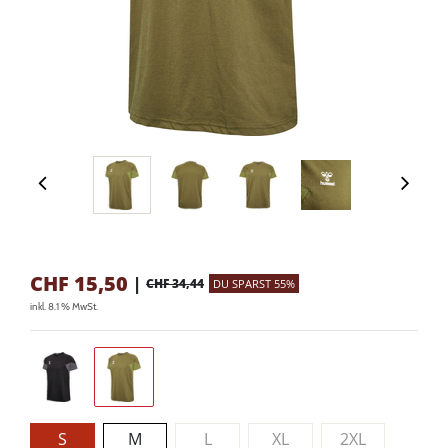
CHF
15,50
|
CHF 34,44
DU SPARST 55%
inkl. 8.1 % MwSt.
S
M
L
XL
2XL