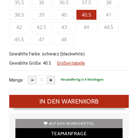
35.5
36
36.5
37.5
38
38.5
39
40
40.5
41
42
42.5
43
44
44.5
45.5
47
48
Gewählte Farbe: schwarz (blackwhite)
Gewählte Größe:
40.5
Größentabelle
Versandfertig in 4 Werktagen
Menge
IN DEN WARENKORB
AUF DEN WUNSCHZETTEL
TEAMANFRAGE