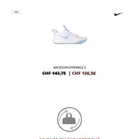
-5%
AIR ZOOM HYPERACE 3
CHF 143,75
|
CHF
136,56