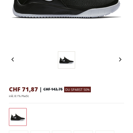
CHF
71,87
|
CHF 143,75
DU SPARST 50%
inkl. 8.1 % MwSt.