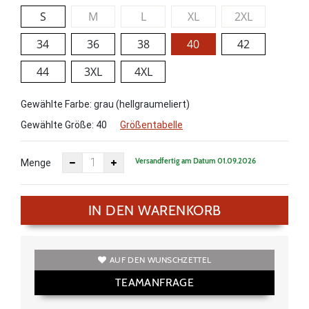
S
M
L
XL
2XL
34
36
38
40
42
44
3XL
4XL
Gewählte Farbe: grau (hellgraumeliert)
Gewählte Größe:
40
Größentabelle
Versandfertig am Datum 01.09.2026
Menge
IN DEN WARENKORB
AUF DEN WUNSCHZETTEL
TEAMANFRAGE