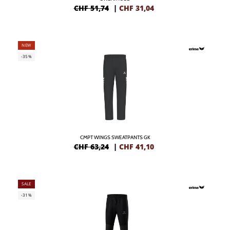
CHF 51,74
|
CHF
31,04
NEW
-35%
CMPT WINGS SWEATPANTS GK
CHF 63,24
|
CHF
41,10
SALE
-31%