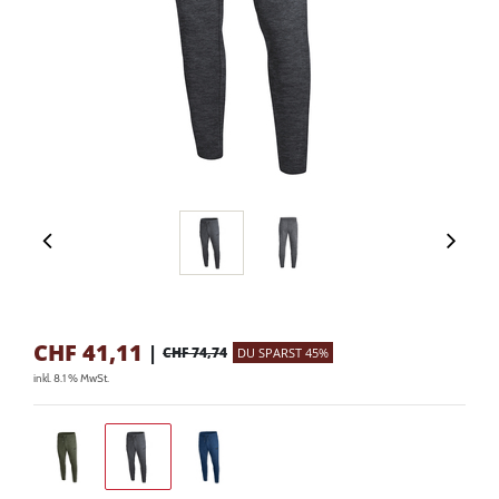
CHF
41,11
|
CHF 74,74
DU SPARST 45%
inkl. 8.1 % MwSt.