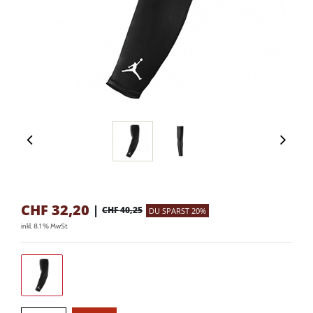
CHF
32,20
|
CHF 40,25
DU SPARST 20%
inkl. 8.1 % MwSt.