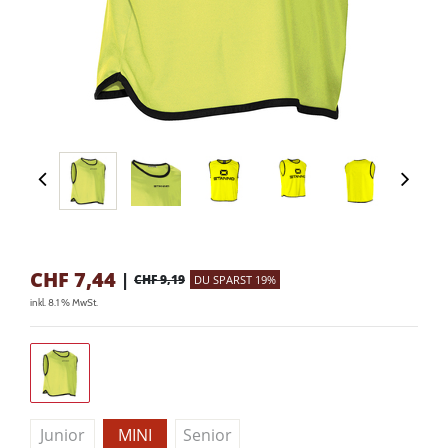
CHF
7,44
|
CHF 9,19
DU SPARST 19%
inkl. 8.1 % MwSt.
Junior
MINI
Senior