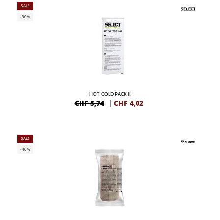
SALE
-30%
HOT-COLD PACK II
CHF 5,74
|
CHF
4,02
SALE
-40%