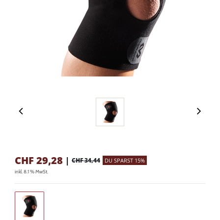
CHF
29,28
|
CHF 34,44
DU SPARST 15%
inkl. 8.1 % MwSt.