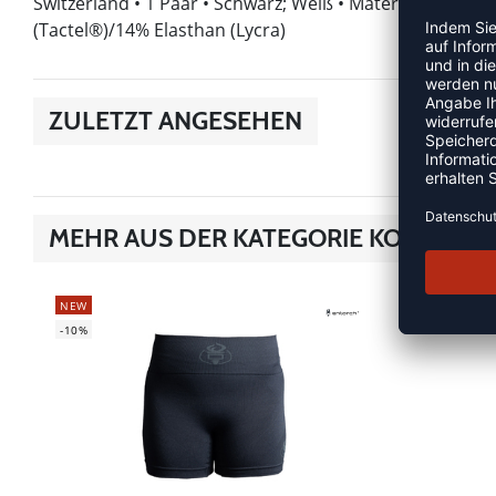
Switzerland • 1 Paar • Schwarz; Weiß • Material: 44% (
(Tactel®)/14% Elasthan (Lycra)
ZULETZT ANGESEHEN
MEHR AUS DER KATEGORIE KOMPRES
NEW
NEW
-10%