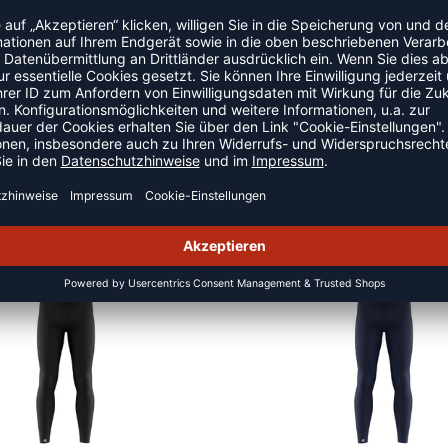
Baumwolle/Seacell™/Smartcell™ Sensitive)/34% Polyamid
SION
NEW