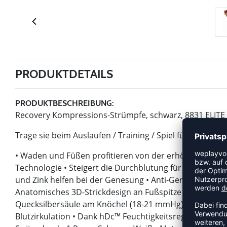
PRODUKTDETAILS
PRODUKTBESCHREIBUNG:
Recovery Kompressions-Strümpfe, schwarz, 8831 ELIT
Trage sie beim Auslaufen / Training / Spiel für eine ve
• Waden und Füßen profitieren von der erhöhten Du
Technologie • Steigert die Durchblutung für eine schne
und Zink helfen bei der Genesung • Anti-Geruch und an
Anatomisches 3D-Strickdesign an Fußspitze und Ferse s
Quecksilbersäule am Knöchel (18-21 mmHg) und unterh
Blutzirkulation • Dank hDc™ Feuchtigkeitsregulierungst