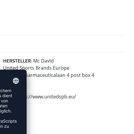
Mc David
HERSTELLER:
United Sports Brands Europe
Janssen-Pharmaceuticalaan 4 post box 4
2440 Geel
Belgium
Web: https://www.unitedspb.eu/