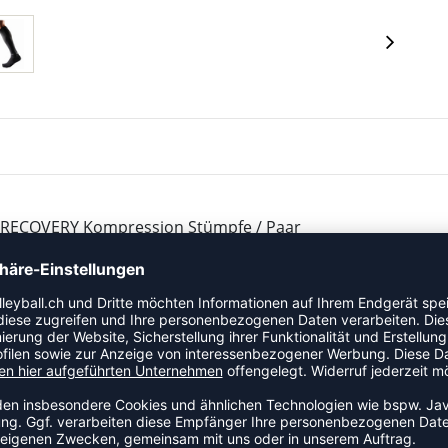
E RECOVERY Kompression Stümpfe / Paar
rbesserte Genesung. Designed für längeres Tragen.
rchblutung aufgrund der TARGETED COMPRESSION™
lle und Vollständige Genesung • Spezialgarne mit Algen
timikrobielle Garne bieten erweiterten Komfort •
orgt für mehr Komfort und Schutz • Millimeter
alb des Knies (12.6-14.7mmHg) zur Verbesserung der
echnologie absolut kühl und trocken • Qualität, Made in