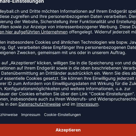
ionsdruckverfahren arbeiten! Bei Logos oder
wand und Stückzahl einen geringen zusätzlichen Betrag
ort unter
team@weplayhandball.de
oder ruft uns an,
n rechts) oder stellt eure Anfrage über unser
reuen uns auf eure Bestellungen, sowie natürlich gerne
hop. Wenn Du Interesse an einer größeren Bestellung
zu gerne über unser Teamsportformular an, schreibe uns