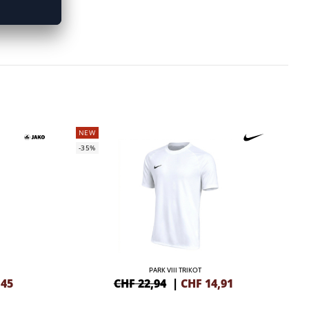
NEW
-35%
PARK VIII TRIKOT
,45
CHF 22,94
|
CHF
14,91