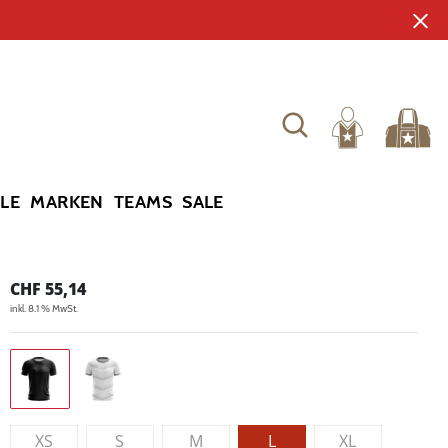
YLE
MARKEN
TEAMS
SALE
CHF
55,14
inkl. 8.1 % MwSt.
XS
S
M
L
XL