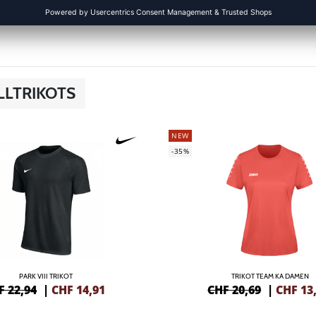
LLTRIKOTS
NEW
-35%
PARK VIII TRIKOT
TRIKOT TEAM KA DAMEN
F 22,94
|
CHF
14,91
CHF 20,69
|
CHF
13