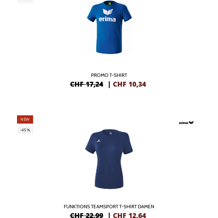
PROMO T-SHIRT
CHF 17,24
|
CHF
10,34
NEW
-45%
FUNKTIONS TEAMSPORT T-SHIRT DAMEN
CHF 22,99
|
CHF
12,64