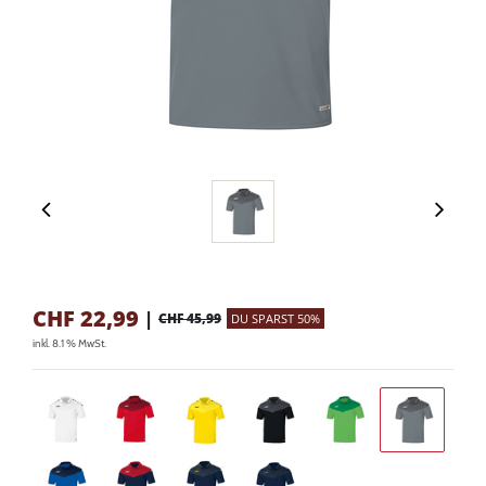
CHF
22,99
|
CHF 45,99
DU SPARST 50%
inkl. 8.1 % MwSt.