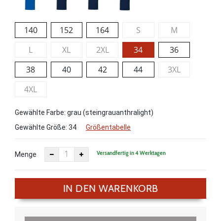
140
152
164
S
M
L
XL
2XL
34
36
38
40
42
44
3XL
4XL
Gewählte Farbe: grau (steingrauanthralight)
Gewählte Größe:
34
Größentabelle
Versandfertig in 4 Werktagen
Menge
IN DEN WARENKORB