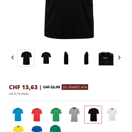
CHF
13,63
|
CHF 22,99
DU SPARST 41%
inkl. 8.1 % MwSt.