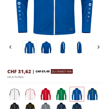
CHF
31,62
|
CHF 57,49
DU SPARST 45%
inkl. 8.1 % MwSt.