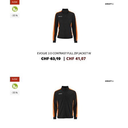
NEW
-35%
EVOLVE 2.0 CONTRAST FULL ZIP JACKET W
CHF 63,19
|
CHF
41,07
NEW
-35%