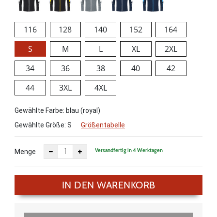
116
128
140
152
164
S
M
L
XL
2XL
34
36
38
40
42
44
3XL
4XL
Gewählte Farbe: blau (royal)
Gewählte Größe:
S
Größentabelle
Versandfertig in 4 Werktagen
Menge
IN DEN WARENKORB