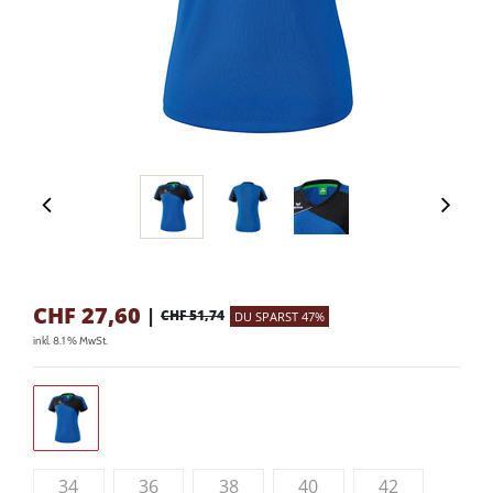
CHF
27,60
|
CHF 51,74
DU SPARST 47%
inkl. 8.1 % MwSt.
34
36
38
40
42