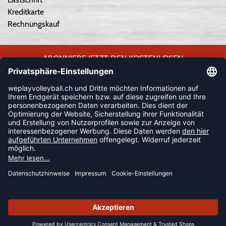
Kreditkarte
Rechnungskauf
ABONNIERE JETZT DEN KOSTENLOSEN
WEPLAYVOLLEYBALL-NEWSLETTER UND VERPASSE KEINE
NEUIGKEIT ODER AKTION MEHR.
JETZT ANMELDEN
FOLLOW US
© 2026 Ballsportdirekt.de GmbH und Co. KG
SUMMER SALE: SPARE BIS ZU 65%