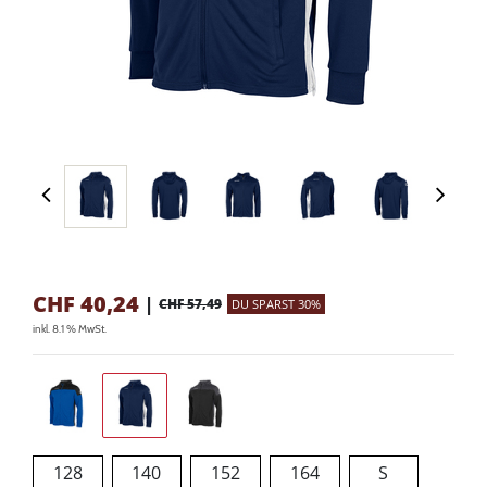
CHF
40,24
|
CHF 57,49
DU SPARST 30%
inkl. 8.1 % MwSt.
128
140
152
164
S