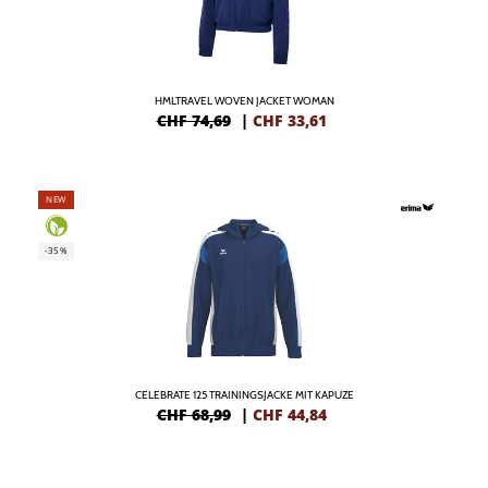
HMLTRAVEL WOVEN JACKET WOMAN
CHF 74,69
|
CHF
33,61
NEW
-35%
CELEBRATE 125 TRAININGSJACKE MIT KAPUZE
CHF 68,99
|
CHF
44,84