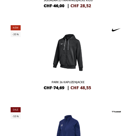
SQUADRA 25 TRAININGSJACKE KIDS
CHF 46,00
|
CHF
28,52
NEW
-35%
PARK 26 KAPUZENJACKE
CHF 74,69
|
CHF
48,55
SALE
-55%