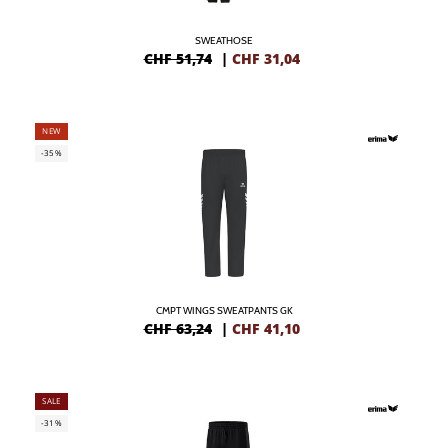
SWEATHOSE
CHF 51,74
|
CHF
31,04
NEW
-35%
CMPT WINGS SWEATPANTS GK
CHF 63,24
|
CHF
41,10
SALE
-31%