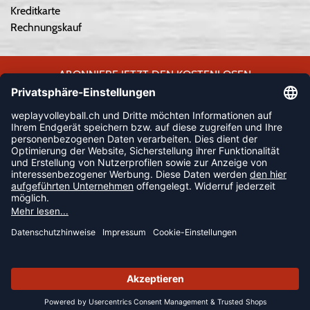
Kreditkarte
Rechnungskauf
ABONNIERE JETZT DEN KOSTENLOSEN
WEPLAYVOLLEYBALL-NEWSLETTER UND VERPASSE KEINE
NEUIGKEIT ODER AKTION MEHR.
JETZT ANMELDEN
FOLLOW US
© 2026 Ballsportdirekt.de GmbH und Co. KG
SUMMER SALE: SPARE BIS ZU 65%