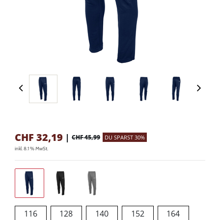
CHF
32,19
|
CHF 45,99
DU SPARST 30%
inkl. 8.1 % MwSt.
116
128
140
152
164