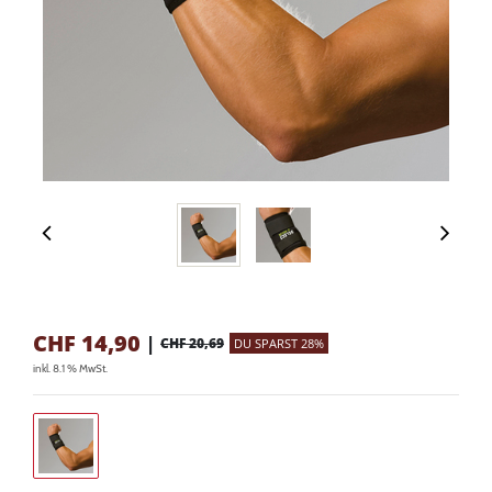
CHF
14,90
|
CHF 20,69
DU SPARST 28%
inkl. 8.1 % MwSt.