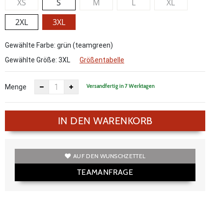
XS
S
M
L
XL
2XL
3XL
Gewählte Farbe: grün (teamgreen)
Gewählte Größe:
3XL
Größentabelle
Versandfertig in 7 Werktagen
Menge
IN DEN WARENKORB
AUF DEN WUNSCHZETTEL
TEAMANFRAGE