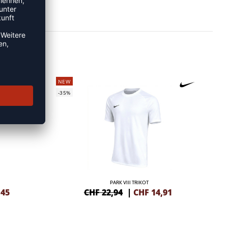
NEW
-35%
PARK VIII TRIKOT
,45
CHF 22,94
|
CHF
14,91