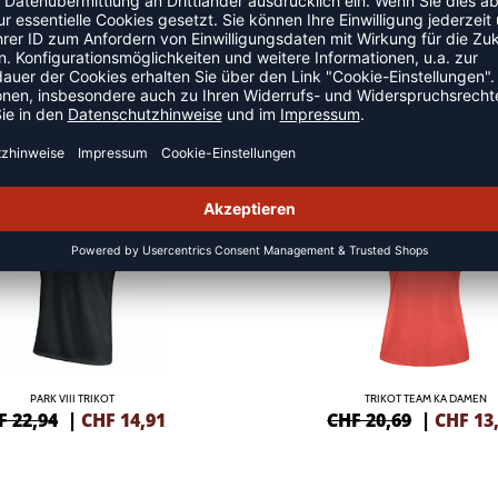
LLTRIKOTS
NEW
-35%
PARK VIII TRIKOT
TRIKOT TEAM KA DAMEN
F 22,94
|
CHF
14,91
CHF 20,69
|
CHF
13