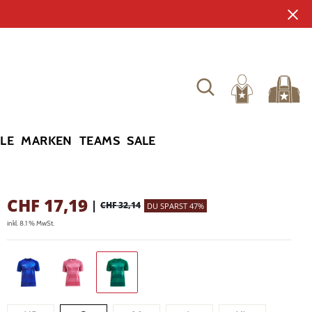
YLE
MARKEN
TEAMS
SALE
CHF
17,19
|
CHF 32,14
DU SPARST 47%
inkl. 8.1 % MwSt.