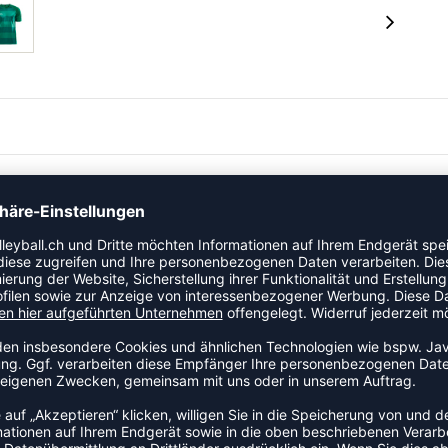
sen Eigenschaften punktet das Progress Graphic Trikot
uchtigkeit schnell vom Körper weg und Netzeinsätze
orizontale Streifenoptik wertet das Trikot weiter auf.