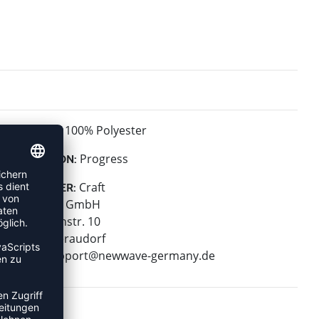
100% Polyester
MATERIAL:
Progress
KOLLEKTION:
Craft
HERSTELLER:
New Wave GmbH
Geigelsteinstr. 10
83080 Oberaudorf
E-Mail:
support@newwave-germany.de