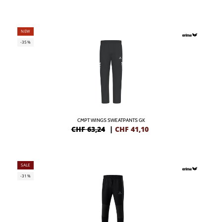
NEW
-35%
CMPT WINGS SWEATPANTS GK
CHF 63,24
|
CHF
41,10
SALE
-31%