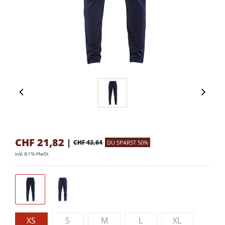
CHF
21,82
|
CHF 43,64
DU SPARST 50%
inkl. 8.1 % MwSt.
XS
S
M
L
XL