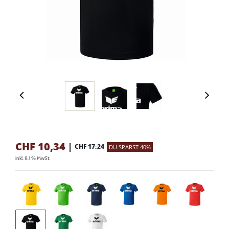
CHF
10,34
|
CHF 17,24
DU SPARST 40%
inkl. 8.1 % MwSt.