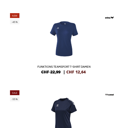
NEW
-45%
FUNKTIONS TEAMSPORT T-SHIRT DAMEN
CHF 22,99
|
CHF
12,64
SALE
-55%