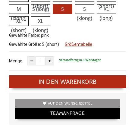
(short)
(xlong)
(short)
M
S (long)
S
S
XL
(xlong)
(short)
(xlong)
(long)
XL
XL
(short)
(xlong)
Gewählte Farbe: pink
Gewählte Größe:
S (short)
Größentabelle
Versandfertig in 8 Werktagen
Menge
IN DEN WARENKORB
AUF DEN WUNSCHZETTEL
TEAMANFRAGE