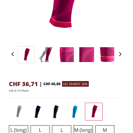
CHF
36,71
|
CHF 45,88
DU SPARST 20%
inkl. 8.1 % MwSt.
L (long)
L
L
M (long)
M