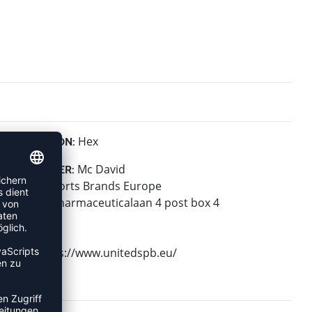
Hex
KOLLEKTION:
Mc David
HERSTELLER:
United Sports Brands Europe
Janssen-Pharmaceuticalaan 4 post box 4
2440 Geel
Belgium
Web: https://www.unitedspb.eu/