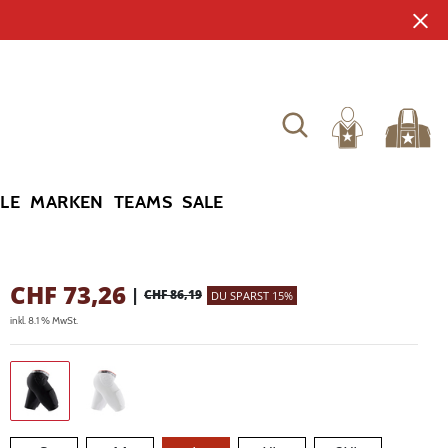
YLE
MARKEN
TEAMS
SALE
CHF
73,26
|
CHF 86,19
DU SPARST 15%
inkl. 8.1 % MwSt.