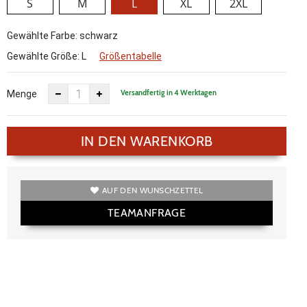
S
M
L
XL
2XL
Gewählte Farbe: schwarz
Gewählte Größe:
L
Größentabelle
Versandfertig in 4 Werktagen
Menge
IN DEN WARENKORB
AUF DEN WUNSCHZETTEL
TEAMANFRAGE