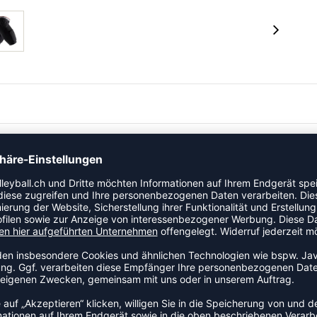
nd Steissbein, schwarz 737 HEX™ Thudd -Short™
für kontinuierlichen Schutz an Hüfte, Steißbein und
tmungsaktiv und flexibel • HEX™ Hüftpolster in einer neu
ompressions-Technologie unterstützt die größen Muskeln
uchtigkeitsregulierungstechnologie absolut kühl und
hte • Wasche sie, trockne sie, trage sie! • Schwarz; Weiß
aum