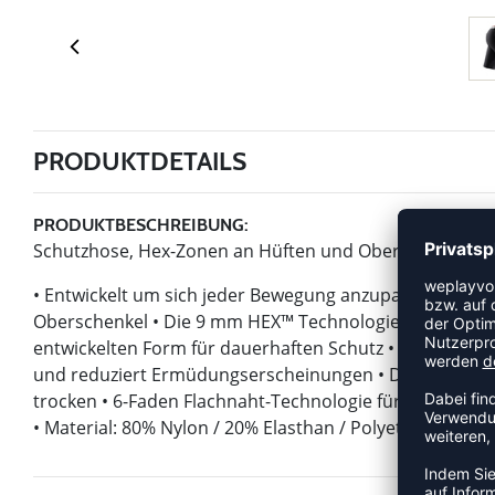
PRODUKTDETAILS
PRODUKTBESCHREIBUNG:
Schutzhose, Hex-Zonen an Hüften und Oberschenkeln u
• Entwickelt um sich jeder Bewegung anzupassen, sorgt 
Oberschenkel • Die 9 mm HEX™ Technologie ist leicht, a
entwickelten Form für dauerhaften Schutz • Gezielte K
und reduziert Ermüdungserscheinungen • Dank hDc™ Fe
trocken • 6-Faden Flachnaht-Technologie für stärkere Nä
• Material: 80% Nylon / 20% Elasthan / Polyethylen Sch