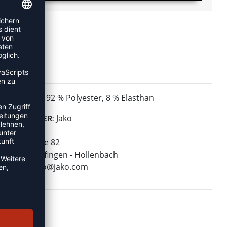
92 % Polyester, 8 % Elasthan
MATERIAL:
Jako
HERSTELLER:
Jako AG
Amtstrasse 82
74673 Mulfingen - Hollenbach
E-Mail:
info@jako.com