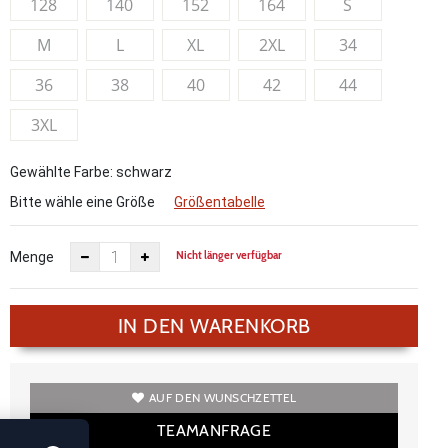
128
140
152
164
S
M
L
XL
2XL
34
36
38
40
42
44
3XL
Gewählte Farbe: schwarz
Bitte wähle eine Größe
Größentabelle
Nicht länger verfügbar
Menge
IN DEN WARENKORB
AUF DEN WUNSCHZETTEL
TEAMANFRAGE