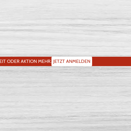
IT ODER AKTION MEHR.
JETZT ANMELDEN