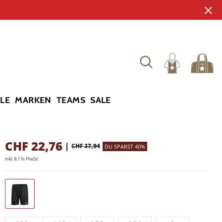
YLE
MARKEN
TEAMS
SALE
CHF
22,76
|
CHF 37,94
DU SPARST 40%
inkl. 8.1 % MwSt.