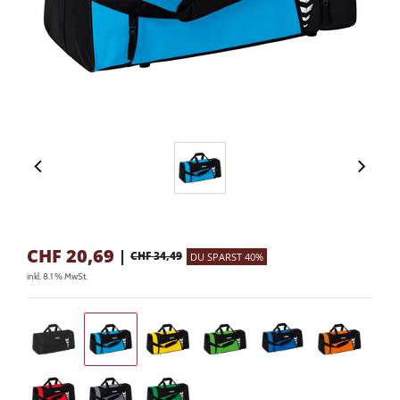
CHF
20,69
|
CHF 34,49
DU SPARST 40%
inkl. 8.1 % MwSt.