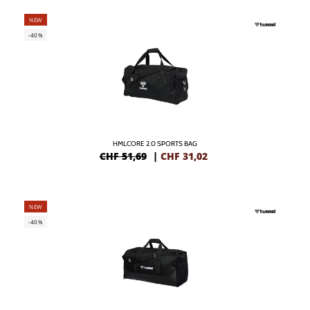
NEW
-40%
HMLCORE 2.0 SPORTS BAG
CHF 51,69
|
CHF
31,02
NEW
-40%