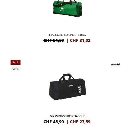
HMLCORE 2.0 SPORTS BAG
CHF 51,69
|
CHF
31,02
SALE
-40%
SIX WINGS SPORTTASCHE
CHF 45,99
|
CHF
27,59