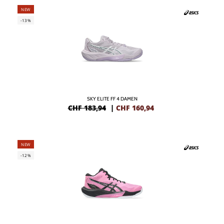
NEW
-13%
SKY ELITE FF 4 DAMEN
CHF 183,94
|
CHF
160,94
NEW
-12%