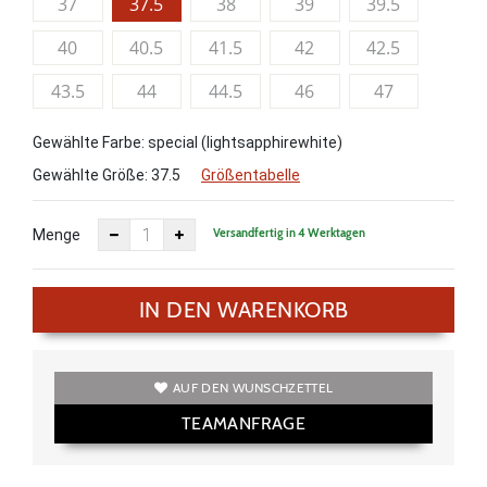
37
37.5
38
39
39.5
40
40.5
41.5
42
42.5
43.5
44
44.5
46
47
Gewählte Farbe: special (lightsapphirewhite)
Gewählte Größe:
37.5
Größentabelle
Versandfertig in 4 Werktagen
Menge
IN DEN WARENKORB
AUF DEN WUNSCHZETTEL
TEAMANFRAGE