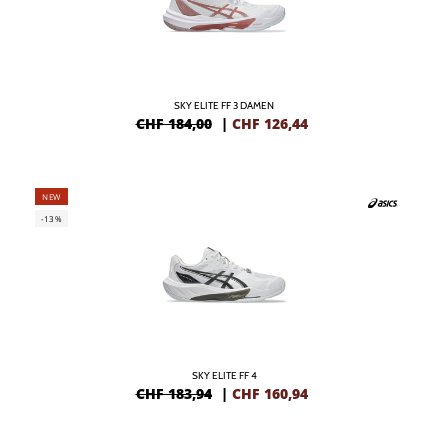
SKY ELITE FF 3 DAMEN
CHF 184,00
|
CHF
126,44
NEW
-13%
SKY ELITE FF 4
CHF 183,94
|
CHF
160,94