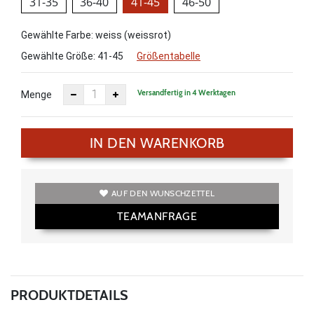
31-35
36-40
41-45
46-50
Gewählte Farbe: weiss (weissrot)
Gewählte Größe:
41-45
Größentabelle
Versandfertig in 4 Werktagen
Menge
IN DEN WARENKORB
AUF DEN WUNSCHZETTEL
TEAMANFRAGE
PRODUKTDETAILS