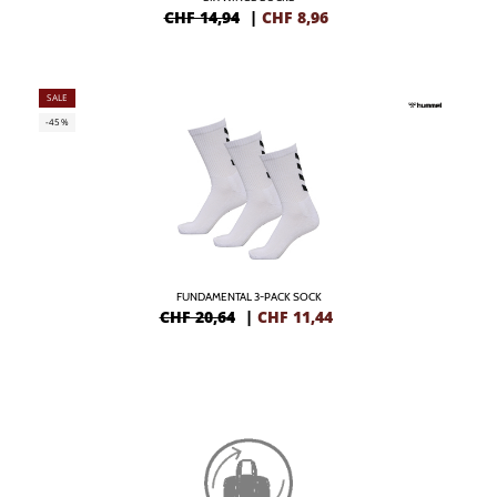
CHF 14,94
|
CHF
8,96
SALE
-45%
FUNDAMENTAL 3-PACK SOCK
CHF 20,64
|
CHF
11,44