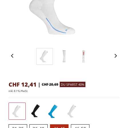
CHF
12,41
|
CHF 20,69
DU SPARST 40%
inkl. 8.1 % MwSt.