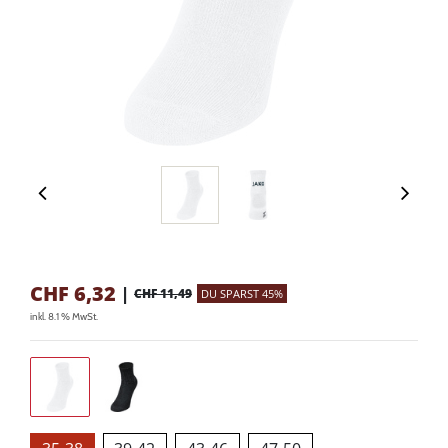
CHF
6,32
|
CHF 11,49
DU SPARST 45%
inkl. 8.1 % MwSt.