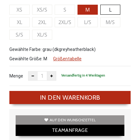
XS
XS/S
S
M
L
XL
2XL
2XL/S
L/S
M/S
S/S
XL/S
Gewählte Farbe: grau (dkgreyheatherblack)
Gewählte Größe:
M
Größentabelle
Versandfertig in 4 Werktagen
Menge
IN DEN WARENKORB
AUF DEN WUNSCHZETTEL
TEAMANFRAGE