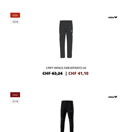
NEW
-35%
CMPT WINGS SWEATPANTS GK
CHF 63,24
|
CHF
41,10
SALE
-31%