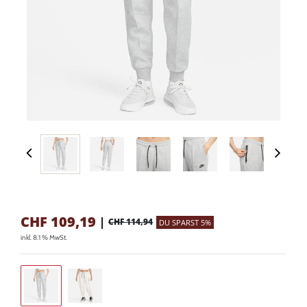
CHF
109,19
|
CHF 114,94
DU SPARST 5%
inkl. 8.1 % MwSt.